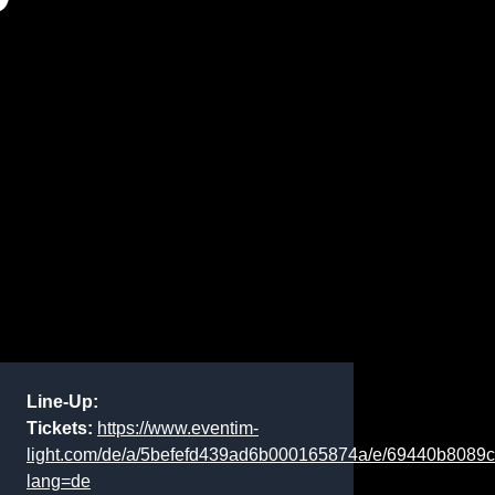
Line-Up:
Tickets:
https://www.eventim-
light.com/de/a/5befefd439ad6b000165874a/e/69440b8089
lang=de