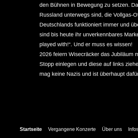
den Bühnen in Bewegung zu setzen. Dab
Russland unterwegs sind, die Vollgas-O
Deutschlands funktioniert immer und üb
sind bis heute ihr unverkennbares Marke
played with!“. Und er muss es wissen!
2026 feiern Wisecräcker das Jubiläum mi
Stopp einlegen und diese auf links ziehe
mag keine Nazis und ist überhaupt daf
Fußzeile
Startseite
Vergangene Konzerte
Über uns
Info