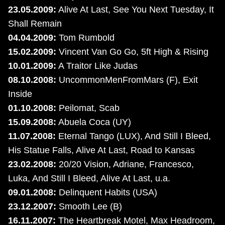
23.05.2009:
Alive At Last, See You Next Tuesday, It
Shall Remain
04.04.2009:
Tom Rumbold
15.02.2009:
Vincent Van Go Go, 5ft High & Rising
10.01.2009:
A Traitor Like Judas
08.10.2008:
UncommonMenFromMars (F), Exit
Inside
01.10.2008:
Peilomat, Scab
15.09.2008:
Abuela Coca (UY)
11.07.2008:
Eternal Tango (LUX), And Still I Bleed,
His Statue Falls, Alive At Last, Road to Kansas
23.02.2008:
20/20 Vision, Adriane, Francesco,
Luka, And Still I Bleed, Alive At Last, u.a.
09.01.2008:
Delinquent Habits (USA)
23.12.2007:
Smooth Lee (B)
16.11.2007:
The Heartbreak Motel, Max Headroom,