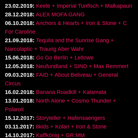
23.02.2019:
Keele + Imperial Tunfisch + Malkapaun
28.12.2018:
ALEX MOFA GANG
06.10.2018:
Anchors & Hearts + Iron & Stone + C
For Caroline
21.09.2018:
Tequila and the Sunrise Gang +
Narcolaptic + Traurig Aber Wahr
15.06.2018:
Go Go Berlin + Letlowe
12.05.2018:
Neufundland + SIND + Max Remmert
09.03.2018:
FAID + About Beliveau + General
Circus
16.02.2018:
Banana Roadkill + Kalamata
13.01.2018:
North Alone + Cosmo Thunder +
Polaroit
15.12.2017:
Storyteller + Hafensaengers
03.11.2017:
8kids + Kolari + Iron & Stone
14.10.2017:
Kaffkönig + GR:MM