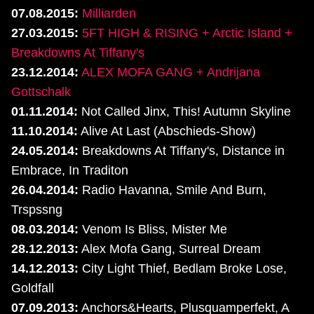
07.08.2015:
Milliarden
27.03.2015:
5FT HIGH & RISING + Arctic Island +
Breakdowns At Tiffany's
23.12.2014:
ALEX MOFA GANG + Andrijana
Gottschalk
01.11.2014:
Not Called Jinx, This! Autumn Skyline
11.10.2014:
Alive At Last (Abschieds-Show)
24.05.2014:
Breakdowns At Tiffany's, Distance in
Embrace, In Traditon
26.04.2014:
Radio Havanna, Smile And Burn,
Trspssng
08.03.2014:
Venom Is Bliss, Mister Me
28.12.2013:
Alex Mofa Gang, Surreal Dream
14.12.2013:
City Light Thief, Bedlam Broke Lose,
Goldfall
07.09.2013:
Anchors&Hearts, Plusquamperfekt, A