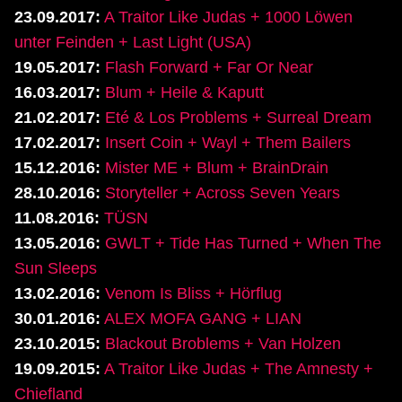
23.09.2017:
A Traitor Like Judas + 1000 Löwen
unter Feinden + Last Light (USA)
19.05.2017:
Flash Forward + Far Or Near
16.03.2017:
Blum + Heile & Kaputt
21.02.2017:
Eté & Los Problems + Surreal Dream
17.02.2017:
Insert Coin + Wayl + Them Bailers
15.12.2016:
Mister ME + Blum + BrainDrain
28.10.2016:
Storyteller + Across Seven Years
11.08.2016:
TÜSN
13.05.2016:
GWLT + Tide Has Turned + When The
Sun Sleeps
13.02.2016:
Venom Is Bliss + Hörflug
30.01.2016:
ALEX MOFA GANG + LIAN
23.10.2015:
Blackout Broblems + Van Holzen
19.09.2015:
A Traitor Like Judas + The Amnesty +
Chiefland