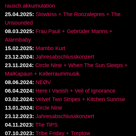
rausch.akkumulation
25.04.2025:
Slowkiss + The Roozalepres + The
Unsounded
08.03.2025:
Frau Pauli + Gebrüder Manns +
Alarmbaby
15.02.2025:
Mambo Kurt
23.12.2024:
Jahresabschlusskonzert
23.11.2024:
Circle Nine + When The Sun Sleeps +
MalKapaun + Kellerraummusik
08.06.2024:
NEØV
06.04.2024:
Here I Vanish + Veil of Ignorance
03.02.2024:
Velvet Two Stripes + Kitchen Sunrise
13.01.2024:
Circle Nine
23.12.2023:
Jahresabschlusskonzert
04.11.2023:
The TiPS
07.10.2023:
Tribe Friday + Treptow