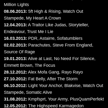
Million Lights
08.06.2013:
5ft High & Rising, Watch Out
Stampede, My Heart A Crown
12.04.2013:
A Traitor Like Judas, Storyteller,
Endeavour, Trust Me I Lie
16.03.2013:
PDR, Astairre, Sofatumblers
02.02.2013:
Parachutes, Steve From England,
Source Of Rage
19.01.2013:
Alive at Last, No Need For Silence,
Emmett Brown, The Focus
28.12.2012:
Alex Mofa Gang, Rayo Rayo
27.10.2012:
Fat Belly, After The Storm
06.10.2012:
Light Your Anchor, Blakvise, Watch Out
Stampede, Somatic Alive
31.08.2012:
Kmpfsprt, Your Army, PlusQuamPerfekt
12.05.2012:
The Highspeed Karmagedon