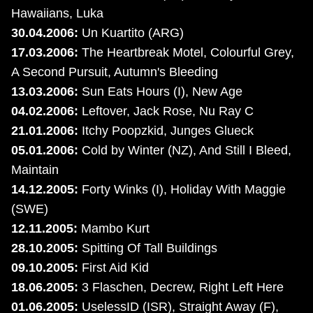
Hawaiians, Luka
30.04.2006:
Un Kuartito (ARG)
17.03.2006:
The Heartbreak Motel, Colourful Grey,
A Second Pursuit, Autumn's Bleeding
13.03.2006:
Sun Eats Hours (I), New Age
04.02.2006:
Leftover, Jack Rose, Nu Ray C
21.01.2006:
Itchy Poopzkid, Junges Glueck
05.01.2006:
Cold by Winter (NZ), And Still I Bleed,
Maintain
14.12.2005:
Forty Winks (I), Holiday With Maggie
(SWE)
12.11.2005:
Mambo Kurt
28.10.2005:
Spitting Of Tall Buildings
09.10.2005:
First Aid Kid
18.06.2005:
3 Flaschen, Decrew, Right Left Here
01.06.2005:
UselessID (ISR), Straight Away (F),